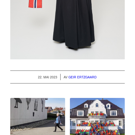
/
22. MAI 2023
AV
GEIR ERTZGAARD