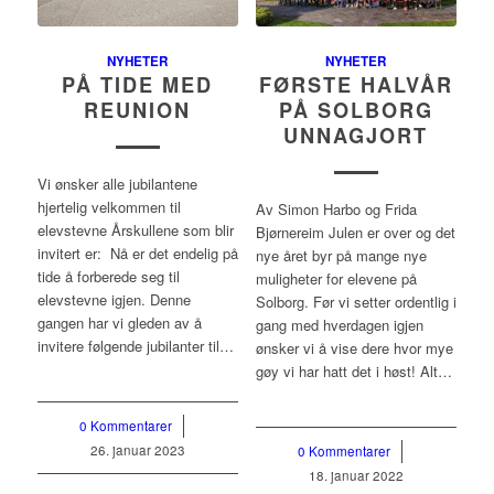
NYHETER
NYHETER
PÅ TIDE MED
FØRSTE HALVÅR
REUNION
PÅ SOLBORG
UNNAGJORT
Vi ønsker alle jubilantene
hjertelig velkommen til
Av Simon Harbo og Frida
elevstevne Årskullene som blir
Bjørnereim Julen er over og det
invitert er: Nå er det endelig på
nye året byr på mange nye
tide å forberede seg til
muligheter for elevene på
elevstevne igjen. Denne
Solborg. Før vi setter ordentlig i
gangen har vi gleden av å
gang med hverdagen igjen
invitere følgende jubilanter til…
ønsker vi å vise dere hvor mye
gøy vi har hatt det i høst! Alt…
0 Kommentarer
/
26. januar 2023
0 Kommentarer
/
18. januar 2022