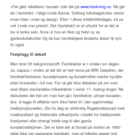
«Før gikk rebellene i bunad» står det på
www.forskning.no
. Nå går
de i festdrakt, i følge Linda Aannø, Solborg folkehøgskoles nestor
innen klær, mote og design. Eller: I disse kildekritikkdager, så sa
nok Linda mer presist: Det (festdrakt) er et uttrykk for at det er
lov å tenke selv, finne ut hva en liker og helst sy av
gjenbrukstekstiler Og da kan familiekjære broderte duker få nytt
liv også.
Festplagg til debatt
Men først litt bakgrunnsstoff: Festdrakter er i vinden om dagen.
Ja, såpass i vinden at det blir et hett tema på NRK Debatten, der
festdraktfantaster, bunadpimpere og bunadmafien kaster synåler
etter hverandre i full iver. For nå går ikke debatten på om man
skal tillate utenlandske folkedrakter i norsk 17. maitog lenger. Nå
diskuteres det het om man kan gå i festdrakter, pimpe bunaden,
dvs. å legge til effekter som ikke hører til i den opprinnelige
tradisjonybunaden, (Se for deg en skikkelig Rogalandsbunad med
cowboyskjerf og thailandsk silkeskjorte i stedet for tradisjonelle
linskjorter) eller strengt holde seg til den gamle
bunadstradisjonen. Det er bare det at bunad på slutten av 1800-
tallet ikke var nasjonens festdrakt, men et folkelig opprør mot