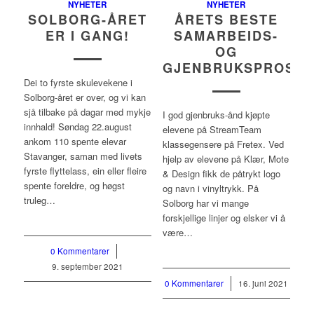
NYHETER
NYHETER
SOLBORG-ÅRET
ÅRETS BESTE
ER I GANG!
SAMARBEIDS-
OG
GJENBRUKSPROSJE
Dei to fyrste skulevekene i
Solborg-året er over, og vi kan
sjå tilbake på dagar med mykje
I god gjenbruks-ånd kjøpte
innhald! Søndag 22.august
elevene på StreamTeam
ankom 110 spente elevar
klassegensere på Fretex. Ved
Stavanger, saman med livets
hjelp av elevene på Klær, Mote
fyrste flyttelass, ein eller fleire
& Design fikk de påtrykt logo
spente foreldre, og høgst
og navn i vinyltrykk. På
truleg…
Solborg har vi mange
forskjellige linjer og elsker vi å
være…
0 Kommentarer
/
9. september 2021
0 Kommentarer
/
16. juni 2021