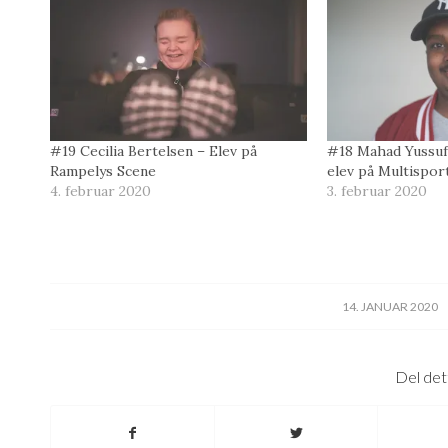
fane)
fane)
fane)
#19 Cecilia Bertelsen – Elev på
#18 Mahad Yussuf 
Rampelys Scene
elev på Multispor
4. februar 2020
3. februar 2020
/
14. JANUAR 2020
Del det