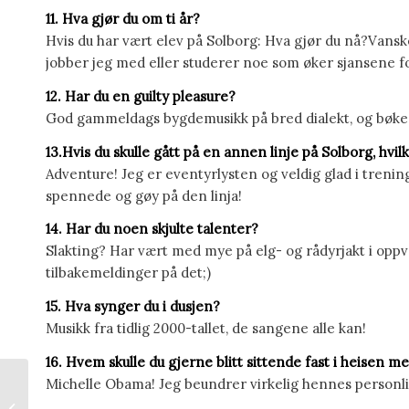
11. Hva gjør du om ti år?
Hvis du har vært elev på Solborg: Hva gjør du nå?Vansk
jobber jeg med eller studerer noe som øker sjansene for
12. Har du en guilty pleasure?
God gammeldags bygdemusikk på bred dialekt, og bøker
13.Hvis du skulle gått på en annen linje på Solborg, hvil
Adventure! Jeg er eventyrlysten og veldig glad i trenin
spennede og gøy på den linja!
14. Har du noen skjulte talenter?
Slakting? Har vært med mye på elg- og rådyrjakt i oppv
tilbakemeldinger på det;)
15. Hva synger du i dusjen?
Musikk fra tidlig 2000-tallet, de sangene alle kan!
16. Hvem skulle du gjerne blitt sittende fast i heisen m
Michelle Obama! Jeg beundrer virkelig hennes personl
#1 Vegard Selsås –
elev på Globall (Ball &