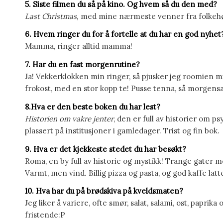
5. Siste filmen du så på kino. Og hvem så du den med?
Last Christmas,
med mine nærmeste venner fra folkehøg
6. Hvem ringer du for å fortelle at du har en god nyhet
Mamma, ringer alltid mamma!
7. Har du en fast morgenrutine?
Ja! Vekkerklokken min ringer, så pjusker jeg roomien m
frokost, med en stor kopp te! Pusse tenna, så morgens
8.Hva er den beste boken du har lest?
Historien om vakre jenter
, den er full av historier om 
plassert på institusjoner i gamledager. Trist og fin bok.
9. Hva er det kjekkeste stedet du har besøkt?
Roma, en by full av historie og mystikk! Trange gater m
Varmt, men vind. Billig pizza og pasta, og god kaffe latt
10. Hva har du på brødskiva på kveldsmaten?
Jeg liker å variere, ofte smør, salat, salami, ost, papri
fristende:P