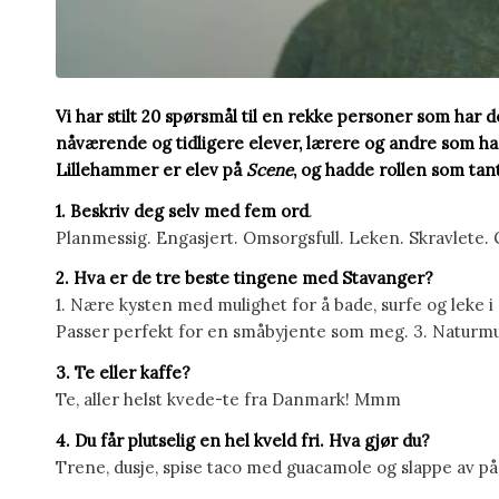
Vi har stilt 20 spørsmål til en rekke personer som har det
nåværende og tidligere elever, lærere og andre som ha
Lillehammer er elev på
Scene
, og hadde rollen som tant
1. Beskriv deg selv med fem ord
.
Planmessig. Engasjert. Omsorgsfull. Leken. Skravlete. 
2. Hva er de tre beste tingene med Stavanger?
1. Nære kysten med mulighet for å bade, surfe og leke i 
Passer perfekt for en småbyjente som meg. 3. Naturmul
3. Te eller kaffe?
Te, aller helst kvede-te fra Danmark! Mmm
4. Du får plutselig en hel kveld fri. Hva gjør du?
Trene, dusje, spise taco med guacamole og slappe av p