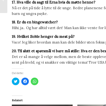
17. Hva ville du sagt til Erna hvis du møtte henne?
reise)
Nå er det på tide å lytte til de unge. Bedre planenene f
barn og unges psyke.
18. Er du en bingewatcher?
Hihi, ja.. Og har alltid vært det! Man kan ikke vente for
19. Hvilket SoMe henger du mest på?
Vsco! Jeg liker hvordan man kan dele bilder uten fokus 
20. Til slutt et spørsmål vi bare må stille: Hva er den b
Det er så mange å velge mellom, men de beste oppleve
sent på kveld, og vi snakker om viktige tema! Tror USA 
Del dette:
Klikk
Klikk
Klikk
for
for
for
å
å
å
dele
dele
dele
på
på
på
Twitter(åpnes
Facebook(åpnes
WhatsApp(åpnes
i
i
i
Relatert
en
en
en
ny
ny
ny