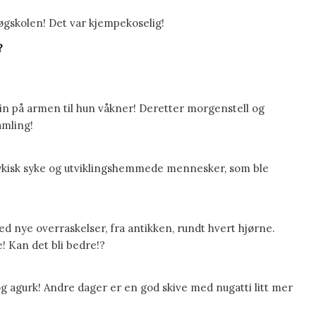
skolen! Det var kjempekoselig!
?
in på armen til hun våkner! Deretter morgenstell og
amling!
psykisk syke og utviklingshemmede mennesker, som ble
ed nye overraskelser, fra antikken, rundt hvert hjørne.
e! Kan det bli bedre!?
ka og agurk! Andre dager er en god skive med nugatti litt mer