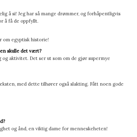
elig å si! Jeg har så mange drømmer, og forhåpentligvis
 å få de oppfyllt.
 om egyptisk historie!
ken skulle det vært?
g og aktivitet. Det ser ut som om de gjør supermye
eksten, med dette tilhører også slakting. Fått noen gode
ed?
ighet og ånd, en viktig dame for menneskeheten!