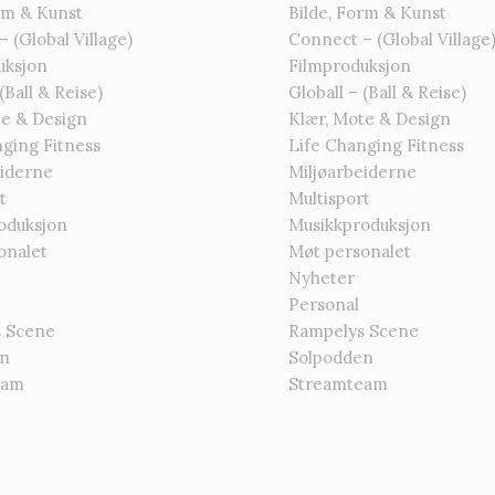
rm & Kunst
Bilde, Form & Kunst
 (Global Village)
Connect – (Global Village
uksjon
Filmproduksjon
(Ball & Reise)
Globall – (Ball & Reise)
te & Design
Klær, Mote & Design
ging Fitness
Life Changing Fitness
eiderne
Miljøarbeiderne
t
Multisport
oduksjon
Musikkproduksjon
onalet
Møt personalet
Nyheter
Personal
 Scene
Rampelys Scene
en
Solpodden
eam
Streamteam