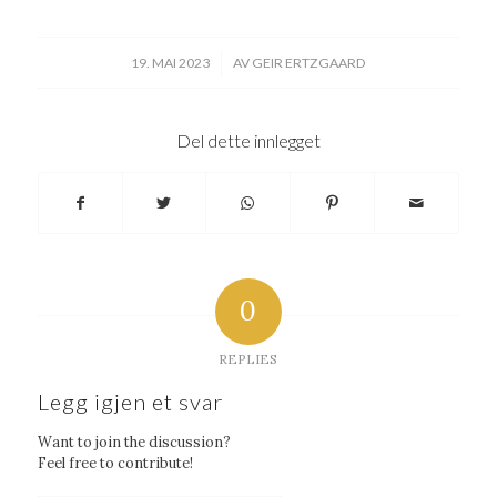
/
19. MAI 2023
AV
GEIR ERTZGAARD
Del dette innlegget
0
REPLIES
Legg igjen et svar
Want to join the discussion?
Feel free to contribute!