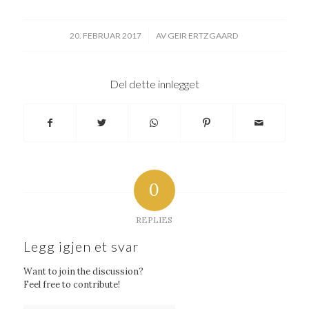
/
20. FEBRUAR 2017
AV
GEIR ERTZGAARD
Del dette innlegget
0
REPLIES
Legg igjen et svar
Want to join the discussion?
Feel free to contribute!